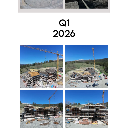
Q1
2026
TORNA ALLA HOME
CHE SOLE SRL
Corso Giacomo Matteotti 44
10121 Torino TO
T:
800.800.158
E:
chesole@registerpec.it